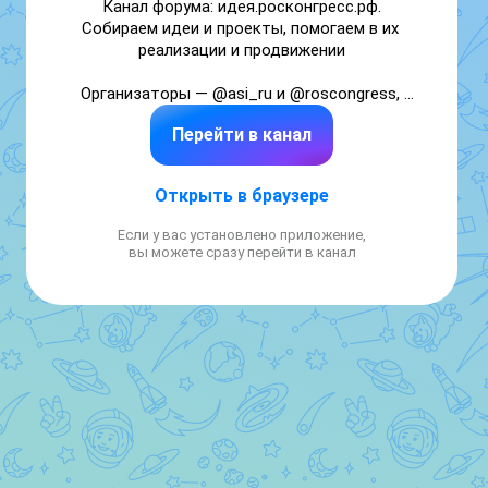
Канал форума: идея.росконгресс.рф. 
Собираем идеи и проекты, помогаем в их 
реализации и продвижении

Организаторы — @asi_ru и @roscongress, 
соорганизатор — @vebrf

Перейти в канал
#СтрануМеняютЛюди
Открыть в браузере
Если у вас установлено приложение,
вы можете сразу перейти в канал