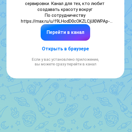
сервировки. Канал для тех, кто любит 
создавать красоту вокруг 

По сотрудничеству 
https://max.ru/u/f9LHodD0cOKZLCjUl0WPAp-
bnzYEmFIMSF6c7aEM76H0YMqvfvpxHkJnhTc

Перейти в канал
Страница внесена в перечень РКН 

https://gosuslugi.ru/snet/69c657da3b354c81f8c22d5c
Открыть в браузере
Если у вас установлено приложение,
вы можете сразу перейти в канал