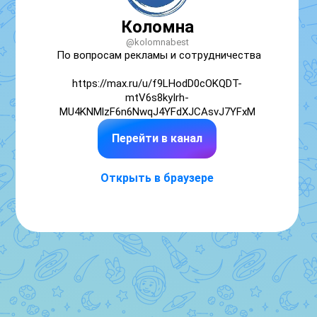
Коломна
@kolomnabest
По вопросам рекламы и сотрудничества

https://max.ru/u/f9LHodD0cOKQDT-
mtV6s8kyIrh-
MU4KNMlzF6n6NwqJ4YFdXJCAsvJ7YFxM
Перейти в канал
Открыть в браузере