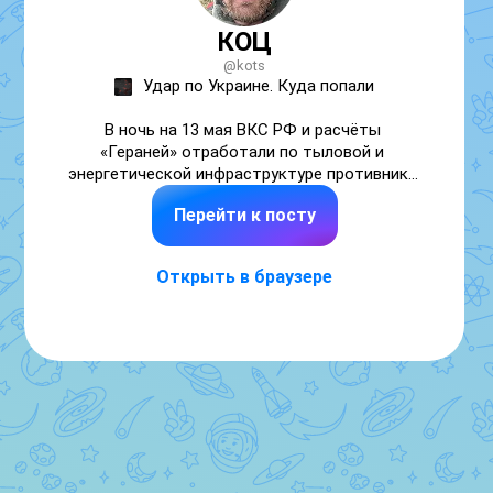
КОЦ
@kots
Удар по Украине. Куда попали

В ночь на 13 мая ВКС РФ и расчёты 
«Гераней» отработали по тыловой и 
энергетической инфраструктуре противника 
в нескольких областях Украины — 
Перейти к посту
фиксируем поражения объектов 
промышленности, энергетики и ВПК.

Открыть в браузере
Карта прилётов

• Харьков. Поражён инфраструктурный 
объект в Холодногорском районе — после 
удара возник масштабный пожар. Также 
зафиксирована работа по Шевченковскому 
району.

• Полтава. Точное попадание по 
электроподстанции — в городе 
зафиксированы перебои с электро- и 