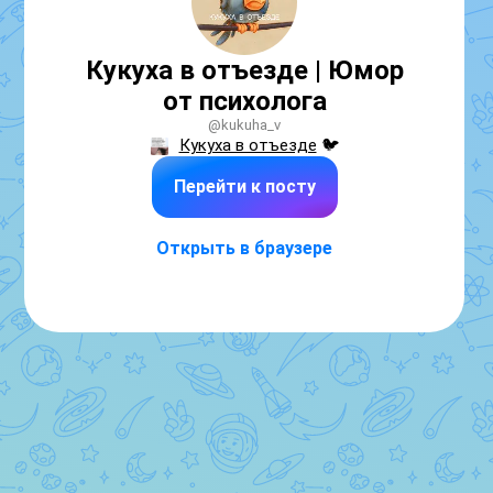
Кукуха в отъезде | Юмор
от психолога
@kukuha_v
Кукуха в отъезде
 🐦
Перейти к посту
Открыть в браузере