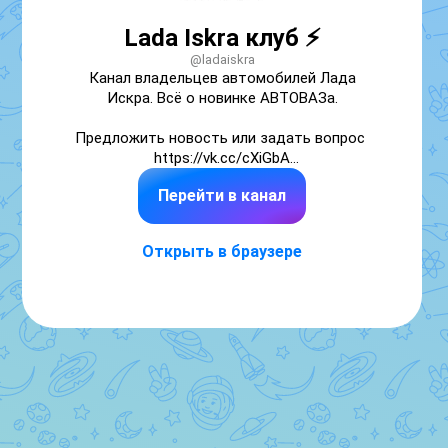
Lada Iskra клуб ⚡
@ladaiskra
Канал владельцев автомобилей Лада 
Искра. Всё о новинке АВТОВАЗа.

Предложить новость или задать вопрос 
https://vk.cc/cXiGbA

Перейти в канал
Lada Iskra чат https://vk.cc/cZVgvb

Разместить рекламу 
Открыть в браузере
https://telega.in/m/ladaiskra