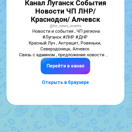
Канал Луганск События
Новости ЧП ЛНР/
Краснодон/ Алчевск
@lnr_news_events
Новости и события , ЧП региона

#Луганск #ЛНР #ДНР 

Красный Луч , Антрацит, Ровеньки, 
Северодонецк, Алчевск 

Связь с админом , предложение новости ✍️ 
https://max.ru/id540134012007_bot?
Перейти в канал
start=rShd_f2P4J4E-g
Открыть в браузере