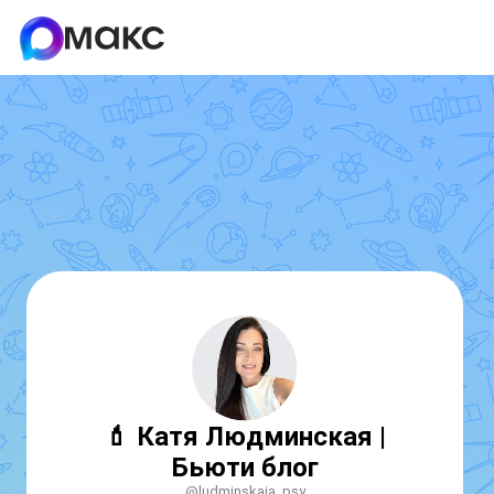
💄 Катя Людминская |
Бьюти блог
@ludminskaia_psy