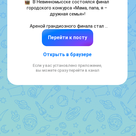
В Невинномысске состоялся финал 
городского конкурса «Мама, папа, я – 
дружная семья»!

Ареной грандиозного финала стал 
спортивно-культурный комплекс «Олимп»
. 
Перейти к посту
Мероприятие состоялось в честь 
объявленного Президентом России Года 
Единства народов России! 

Открыть в браузере
В соревнованиях приняли участие семьи с 
Если у вас установлено приложение,
детьми от дошкольных образовательных 
вы можете сразу перейти в канал
учреждений города. В финале соревнований 
встретились 7 команд. Участникам 
предстояло пройти 3 тура соревнований в 
форме эстафет.

Победу на спортивных соревнованиях 
одержала семья Ворониных детского сада 
№5!

На 2-ом месте семья Козленко детского 
сада №10.
