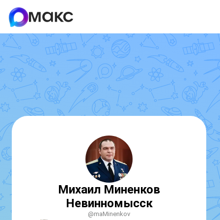
Михаил Миненков
Невинномысск
@maMinenkov