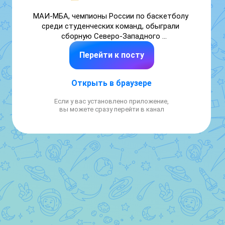
МАИ-МБА, чемпионы России по баскетболу 
среди студенческих команд, обыграли 
сборную Северо-Западного 
политехнического университета в 
Перейти к посту
выставочном матче со счётом 93-56 🎉

Поздравляем ребят и желаем новых побед 
Открыть в браузере
— завтра команды ждёт ещё одна игра!
Если у вас установлено приложение,
вы можете сразу перейти в канал