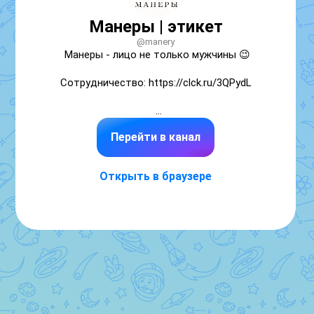
Манеры | этикет
@manery
Манеры - лицо не только мужчины 😉

Сотрудничество: https://clck.ru/3QPydL

Перейти в канал
Поведение, этикет, школа, вежливость, тон, 
привычки, стиль, образ, характер, культура, 
психология, манипуляции, женское, ссоры, 
Открыть в браузере
мнение, жизнь, окружение, границы, 
отношения