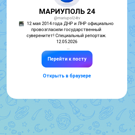
МАРИУПОЛЬ 24
@mariupol24tv
12 мая 2014 года ДНР и ЛНР официально 
провозгласили государственный 
суверенитет! Специальный репортаж. 
12.05.2026
МАКС |
Telegram | 
Рутуб |
ВК |
OK |
Дзен
Перейти к посту
Открыть в браузере