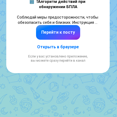
❗
Алгоритм действий при 
обнаружении БПЛА
Соблюдай меры предосторожности, чтобы 
обезопасить себя и близких. Инструкция в 
карточках МЧС России.

Перейти к посту
МЧС России по Запорожской области: 
«101»

Открыть в браузере
+7(990)142-83-01

+7(990)142-83-02
Если у вас установлено приложение,
вы можете сразу перейти в канал
МЧС Запорожской области
 | 
MAX
 | 
ВК
Подписывайся на МЧС России в
MAX
 | 
ВК