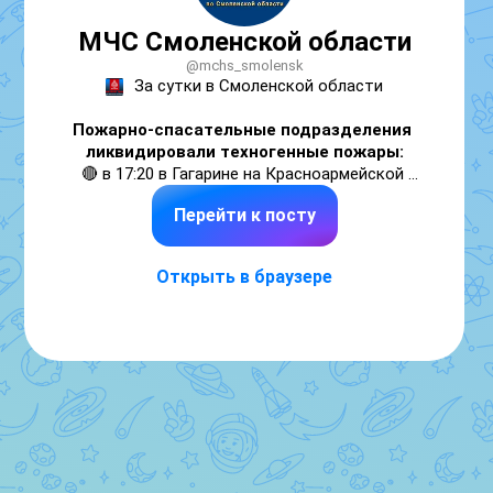
МЧС Смоленской области
@mchs_smolensk
За сутки в Смоленской области
Пожарно-спасательные подразделения 
ликвидировали техногенные пожары:
🔴 в 17:20 в Гагарине на Красноармейской 
улице произошел пожар в гараже;

Перейти к посту
🔴 в 19:46 в Мелиоративном переулке города 
Гагарина горела хозяйственная постройка. В 
результате случившегося строение 
Открыть в браузере
выгорело полностью. К ликвидации пожара 
привлекались 5 сотрудников МЧС России и 2 
единицы техники. 

🔵 К ликвидации последствий ДТП 
пожарно-спасательные подразделения 
не привлекались.
🌊 На водных объектах происшествий не 
зарегистрировано.