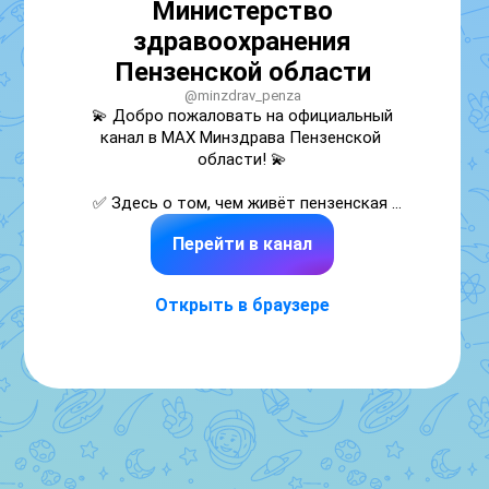
Министерство
здравоохранения
Пензенской области
@minzdrav_penza
💫 Добро пожаловать на официальный 
канал в MAX Минздрава Пензенской 
области! 💫

✅ Здесь о том, чем живёт пензенская 
медицина 

Перейти в канал
Сайт✔️: https://health.pnzreg.ru/

Открыть в браузере
Ссылки на социальные сети 🔗

https://vk.com/minzdrav_penza

https://ok.ru/group/57472812712121