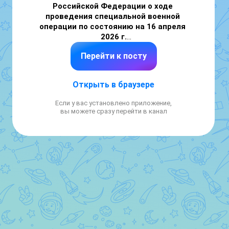
Российской Федерации о ходе 
проведения специальной военной 
операции по состоянию на 16 апреля 
2026 г.
Перейти к посту
Часть 2 (
👉
см. часть 1
)

↗ 
Подразделения группировки войск 
Открыть в браузере
«Восток» продвинулись в глубину 
обороны противника. 
Нанесено поражение 
Если у вас установлено приложение,
формированиям механизированной, двух 
вы можете сразу перейти в канал
штурмовых бригад и трех штурмовых 
полков ВСУ в районах населенных пунктов 
Коломийцы Днепропетровской области, 
Воздвижевка, Копани, Любицкое и 
Тимошевка Запорожской области.

▪ Противник потерял свыше 195 
военнослужащих, две боевые 
бронированные машины и восемь 
автомобилей.
