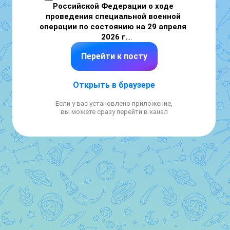
Российской Федерации о ходе 
проведения специальной военной 
операции по состоянию на 29 апреля 
2026 г.
Перейти к посту
Вооруженные Силы Российской Федерации 
продолжают проведение специальной 
военной операции.

Открыть в браузере
🚩 Подразделения группировки войск 
Если у вас установлено приложение,
«Север» в результате активных действий 
вы можете сразу перейти в канал
установили контроль над населенным 
пунктом Новодмитровка 
Сумской 
области.

💥 
Нанесли поражение живой силе и 
технике
 четырех механизированных бригад, 
двух штурмовых полков ВСУ и шести бригад 
теробороны в районах населенных пунктов 
Бачевск, Червоное, Толстодубово, Мирлоги, 
Новая Сечь, Храповщина и Мироновка 
Сумской области.
