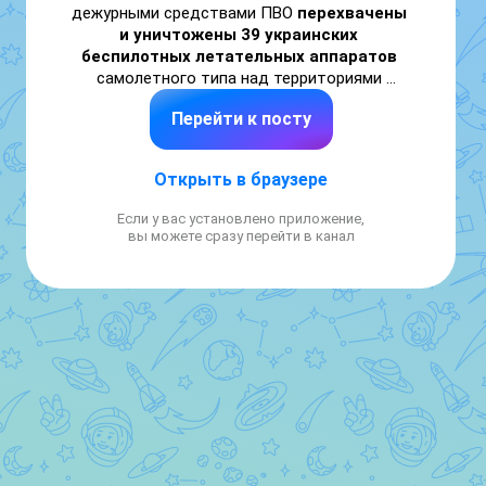
дежурными средствами ПВО 
перехвачены 
и уничтожены 39 украинских 
беспилотных летательных аппаратов
самолетного типа над территориями 
Белгородской, Брянской, Воронежской, 
Перейти к посту
Калужской, Курской, Тульской, Рязанской и 
Липецкой областей.

Открыть в браузере
Минобороны России
Если у вас установлено приложение,
вы можете сразу перейти в канал