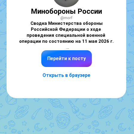
Минобороны России
@morf
Сводка Министерства обороны 
Российской Федерации о ходе 
проведения специальной военной 
операции по состоянию на 11 мая 2026 г.
Часть 2 (
👉
см. часть 1
)

Перейти к посту
💥 
Подразделения группировки войск 
«Север», в ответ на огневые налеты 
Открыть в браузере
противника, поразили
 живую силу и 
технику механизированной бригады ВСУ в 
районе населенного пункта Запселье 
Сумской области.

💥 
В Харьковской области ответным 
огнем поражены
 подразделения двух 
механизированных бригад ВСУ и бригады 
теробороны в районах населенных пунктов 
Рясное, Шестеровка и Бударки Харьковской 