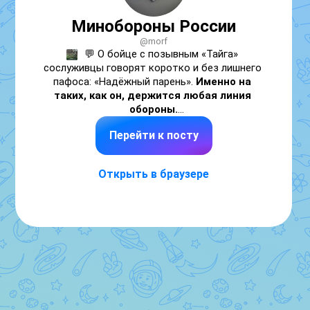
Минобороны России
@morf
💬 О бойце с позывным «Тайга» 
сослуживцы говорят коротко и без лишнего 
пафоса: «Надёжный парень». 
Именно на 
таких, как он, держится любая линия 
обороны.
Перейти к посту
🪖 Однажды его подразделение несколько 
часов удерживало небольшой участок. 
Противник начал накрывать миномётами. 
Открыть в браузере
Мины ложились всё ближе.

🤝 
Один из штурмовиков получил ранение 
– осколок попал в ногу. «Тайга» вместе с 
сослуживцем подполз к нему. Наложили 
жгут, перевязали, затем под прикрытием 
дыма вытянули раненого в укрытие.
«В такие моменты особо не думаешь. 
Просто делаешь то, чему учили», – считает 