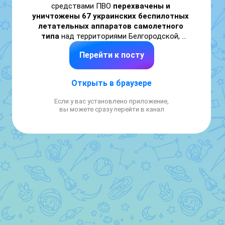
средствами ПВО 
перехвачены и 
уничтожены 67 украинских беспилотных 
летательных аппаратов самолетного 
типа
 над территориями Белгородской, 
Калужской, Курской, Орловской, Брянской, 
Перейти к посту
Воронежской, Ростовской, Тульской 
областей, Краснодарского края, 
Московского региона и над акваторией 
Открыть в браузере
Черного моря.

Если у вас установлено приложение,
Минобороны России
вы можете сразу перейти в канал