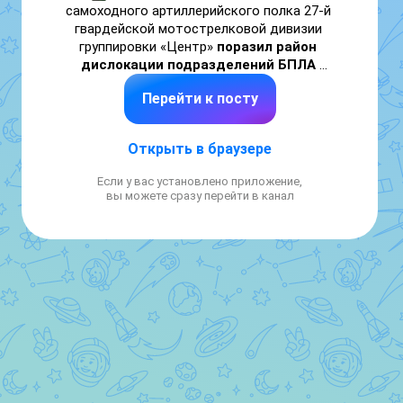
самоходного артиллерийского полка 27-й 
гвардейской мотострелковой дивизии 
группировки «Центр» 
поразил район 
дислокации подразделений БПЛА 
противника
. 

Перейти к посту
📍 
Добропольское направление
Открыть в браузере
Минобороны России
Если у вас установлено приложение,
вы можете сразу перейти в канал