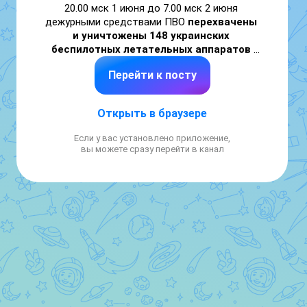
20.00 мск 1 июня до 7.00 мск 2 июня 
дежурными средствами ПВО
 перехвачены 
и уничтожены 148 украинских 
беспилотных летательных аппаратов 
самолетного типа
 над территориями 
Перейти к посту
Белгородской, Брянской, Волгоградской, 
Курской, Орловской, Ростовской, 
Смоленской областей, Краснодарского 
Открыть в браузере
края, Республики Крым и над акваториями 
Азовского и Черного морей.

Если у вас установлено приложение,
вы можете сразу перейти в канал
Минобороны России