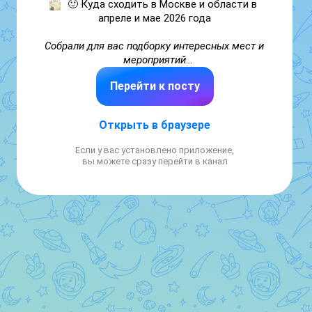
🙂 Куда сходить в Москве и области в 
апреле и мае 2026 года

Собрали для вас подборку интересных мест и 
мероприятий
Перейти к посту
Подписывайтесь на канал, чтобы знать все, 
чем живет столица
: новости, интересные 
Открыть в браузере
места и многое другое
Если у вас установлено приложение,
вы можете сразу перейти в канал