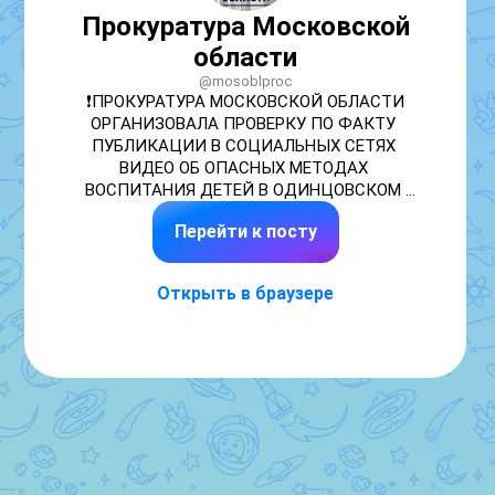
Прокуратура Московской
области
@mosoblproc
❗️
ПРОКУРАТУРА МОСКОВСКОЙ ОБЛАСТИ 
ОРГАНИЗОВАЛА ПРОВЕРКУ ПО ФАКТУ 
ПУБЛИКАЦИИ В СОЦИАЛЬНЫХ СЕТЯХ 
ВИДЕО ОБ ОПАСНЫХ МЕТОДАХ 
ВОСПИТАНИЯ ДЕТЕЙ В ОДИНЦОВСКОМ 
ГОРОДСКОМ ОКРУГЕ
Перейти к посту
В социальных медиа опубликован 
видеоролик, на котором житель деревни 
Открыть в браузере
Жаворонки Одинцовского городского 
округа, якобы в целях физической 
подготовки детей, использует опасные 
предметы, в том числе с высоты бросает 
нож в область живота подростка. 

В ходе проверки, проведение которой 
поручено Одинцовской городской 
прокуратуре, будет дана правовая  оценка 