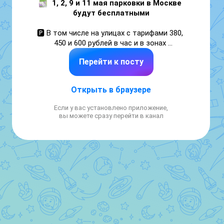
1, 2, 9 и 11 мая парковки в Москве 
будут бесплатными
🅿️ В том числе на улицах с тарифами 380, 
450 и 600 рублей в час и в зонах 
динамического тарифа.

Перейти к посту
3 и 10 мая бесплатно везде, кроме зон 
динамического тарифа и улиц с оплатой 
Открыть в браузере
380, 450 и 600 рублей в час.

Если у вас установлено приложение,
▶ Парковки со шлагбаумом работают в 
вы можете сразу перейти в канал
обычном режиме все дни.