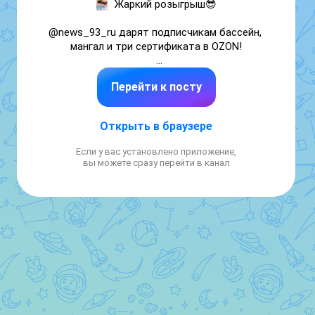
Жаркий розыгрыш😎

@news_93_ru
 дарят подписчикам бассейн, 
мангал и три сертификата в OZON!

А что делать, чтобы выиграть?

Перейти к посту
— Подписаться на 
@news_93_ru
 в МАХ;

— Нажать кнопку «Участвовать»;

Открыть в браузере
— Отправить пост другу.

Если у вас установлено приложение,
1 июня бот выберет 5 победителей. Призы 
вы можете сразу перейти в канал
будут распределены по порядку. Первому 
счастливчику — бассейн, второму — мангал, 
третьему, четвертому и пятому — 
сертификаты.

Важно: чтобы получить подарок, 
выигравшие должны будут ответить на 
сообщение редакции в течение суток после 
подведения итогов.

Всем удачи 🍀
