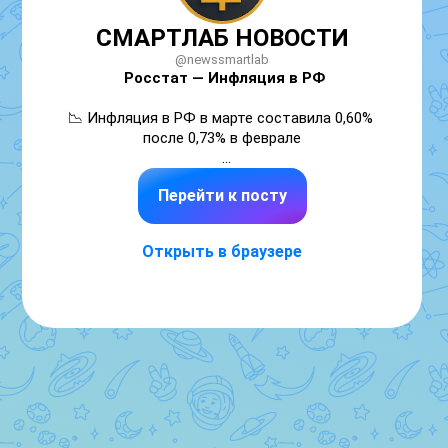
СМАРТЛАБ НОВОСТИ
@newssmartlab
Росстат — Инфляция в РФ
📉 Инфляция в РФ в марте составила 0,60% 
после 0,73% в феврале

📉 Годовая инфляция в РФ в марте 
Перейти к посту
снизилась до 5,86% с 5,91% в феврале 

📈 Инфляция в РФ за январь-март составила 
Открыть в браузере
2,97%

Читать далее

👉 https://smartlab.news/i/185797