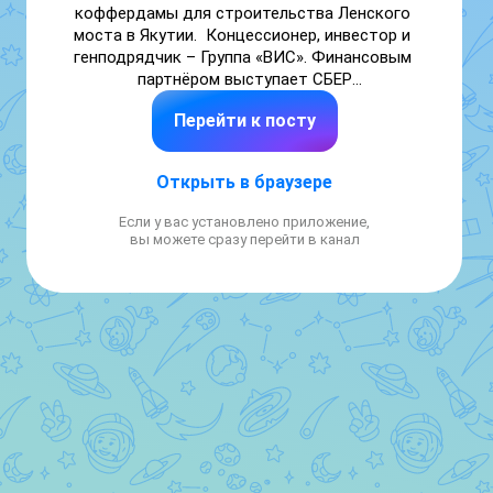
коффердамы для строительства Ленского 
моста в Якутии.  Концессионер, инвестор и 
генподрядчик – Группа «ВИС». Финансовым 
партнёром выступает СБЕР

Перейти к посту
Читать далее

👉 https://smartlab.news/i/192605

Открыть в браузере
#SBER
Если у вас установлено приложение,
вы можете сразу перейти в канал