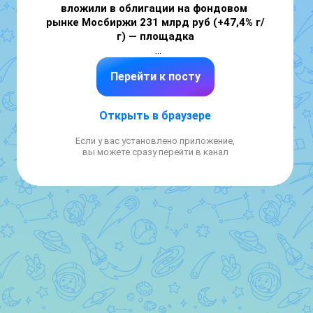
вложили в облигации на фондовом 
рынке Мосбиржи 231 млрд руб (+47,4% г/
г) — площадка
Из них 14% – вложения в рублевые ОФЗ, 61% 
Перейти к посту
– в корпоративные облигации в рублях, 25% 
– в облигации в иностранной валюте.

Открыть в браузере
Читать далее

👉 https://smartlab.news/i/196518
Если у вас установлено приложение,
вы можете сразу перейти в канал