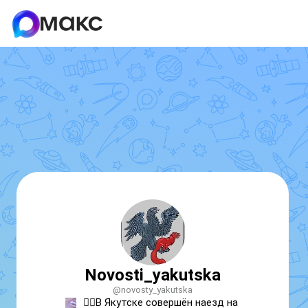
Novosti_yakutska
@novosty_yakutska
👮‍♀️В Якутске совершён наезд на 