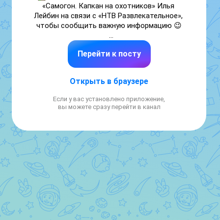
«Самогон. Капкан на охотников» Илья 
Лейбин на связи с «НТВ Развлекательное», 
чтобы сообщить важную информацию 😉

«Самогон. Капкан на охотников» — 10 мая в 
Перейти к посту
20:20 на #НТВ 🔥
Открыть в браузере
Если у вас установлено приложение,
вы можете сразу перейти в канал