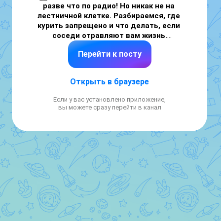
разве что по радио! Но никак не на 
лестничной клетке. Разбираемся, где 
курить запрещено и что делать, если 
соседи отравляют вам жизнь.
Перейти к посту
➡️ 
Вы можете пожаловаться, если курят:
— в подъездах и на лестничных клетках;

Открыть в браузере
— в лифтах и лифтовых холлах;

— в коридорах, подвалах и на чердаках;

Если у вас установлено приложение,
— на общих балконах;

вы можете сразу перейти в канал
— на крыше дома.

➡️ 
Как стоит действовать
Попробуйте сначала поговорить с соседом. 
Объясните, что дым попадает в вашу 
квартиру и мешает вам. Если после этого он 
всё равно курит в подъезде:

— снимите нарушение на фото или видео;

— попросите соседей подтвердить 