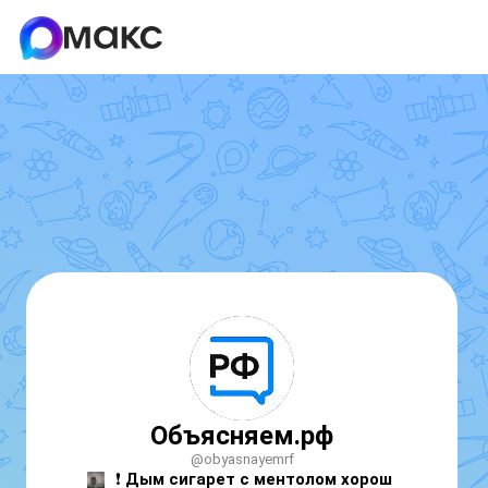
Объясняем.рф
@obyasnayemrf
❗️ 
Дым сигарет с ментолом хорош 