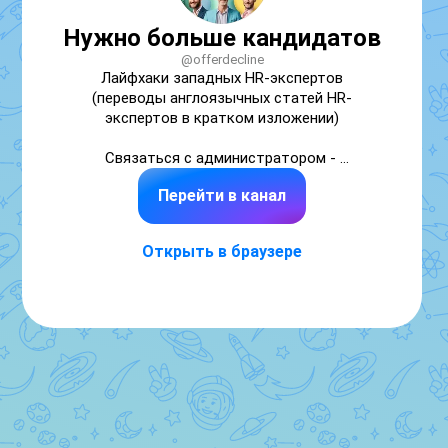
Нужно больше кандидатов
@offerdecline
Лайфхаки западных HR-экспертов 
(переводы англоязычных статей HR-
экспертов в кратком изложении)

Связаться с администратором - 
https://max.ru/u/f9LHodD0cOIaMwX9Y6TO_EUbwOWG
Перейти в канал
Открыть в браузере