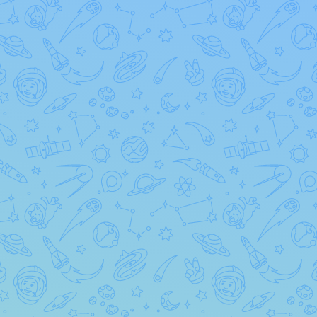
VLWPVOEiEVQB76mQc8avwWKJm87IElw