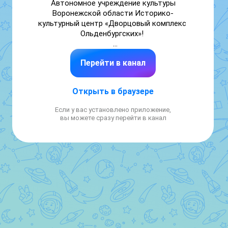
Автономное учреждение культуры 
Воронежской области Историко-
культурный центр «Дворцовый комплекс 
Ольденбургских»! 

Рассказываем о концертах, экскурсиях, 
Перейти в канал
музейных программах, мастер-классах, 
лекциях и фестивалях для вас!

📱8 (950) 775-45-45

Открыть в браузере
☎️ 8 (473) 210-07-37

Если у вас установлено приложение,
Музей онлайн на сайте 
вы можете сразу перейти в канал
https://dvoretsvramoni.ru/i/muzey-onlayn-ru/