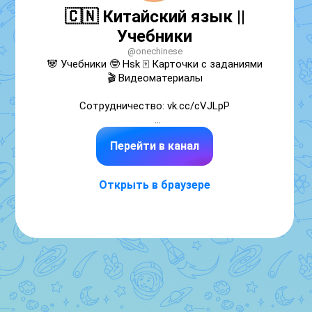
🇨🇳 Китайский язык ||
Учебники
@onechinese
🐼 Учебники 🤓 Hsk 🀄 Карточки с заданиями 
🎬 Видеоматериалы

Сотрудничество: vk.cc/cVJLpP

Реклама на бирже: 

Перейти в канал
telega.in/channels/onechinese/card_max

Реклама ВК: 

Открыть в браузере
vk.ru/onechinese

Реклама в канале - 
https://app.telepush.ru/max/onechinese/cyNX