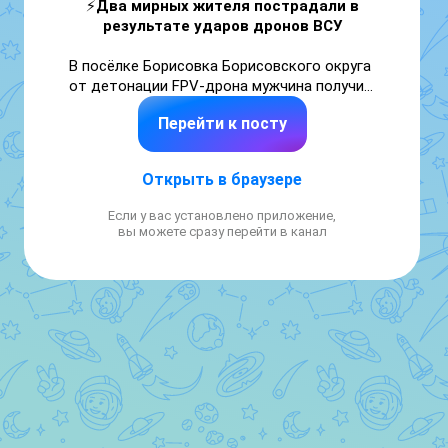
⚡️
Два мирных жителя пострадали в 
результате ударов дронов ВСУ
В посёлке Борисовка Борисовского округа 
от детонации FPV-дрона мужчина получил 
минно-взрывную травму и акубаротравму. В 
Перейти к посту
городской больнице №2 г. Белгорода ему 
оказана необходимая помощь, он отпущен 
на амбулаторное лечение.

Открыть в браузере
В Белгородском округе в посёлке 
Если у вас установлено приложение,
Октябрьский дрон атаковал коммерческий 
вы можете сразу перейти в канал
объект. За медицинской помощью 
обратилась женщина, которая находилась 
рядом. В городской больнице №2 г. 
Белгорода у неё диагностировали минно-
взрывную травму и ушиб плеча. После 
оказания помощи лечение продолжит 
амбулаторно. В здании повреждены окна, 
фасад и входная группа.