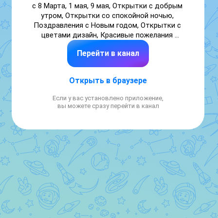
с 8 Марта, 1 мая, 9 мая, Открытки с добрым 
утром, Открытки со спокойной ночью, 
Поздравления с Новым годом, Открытки с 
цветами дизайн, Красивые пожелания 
любимой, Поздравления коллеге на работе, 
Перейти в канал
Открытки с животными милые

По рекламе: iimax.ru/rebarekpetr

tg: t.me/rebarekpetr

Открыть в браузере
Биржа: telega.in/m/otkritkivip?r=NHStgwzZ
Если у вас установлено приложение,
вы можете сразу перейти в канал