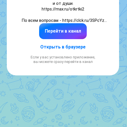
и от души.

https://max.ru/otkrtki2

По всем вопросам - https://clck.ru/3SPcYz

Перейти в канал
По рекламе - https://clck.ru/3Ua2Vv

MXFR26z48lCeLtMXFR26
Открыть в браузере
Если у вас установлено приложение,
вы можете сразу перейти в канал