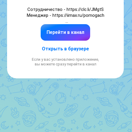
Сотрудничество - https://clc.li/JMgtS

Менеджер - https://iimax.ru/pomogach

💌 Ежедневные открытки и поздравления: 
Перейти в канал
ко дню рождения и юбилею, по именам и 
родству для семьи, друзей и коллег. 
Картинки, видео/гиф, короткие стихи и 
Открыть в браузере
тосты. Календарь праздников и 
православные даты.
Если у вас установлено приложение,
вы можете сразу перейти в канал