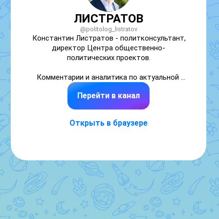
ЛИСТРАТОВ
@politolog_listratov
Константин Листратов - политконсультант, 
директор Центра общественно-
политических проектов.

Комментарии и аналитика по актуальной 
повестке и региональной политике.

Перейти в канал
https://t.me/politolog_listratov

vk.com/k.listratov

Открыть в браузере
https://spp-center.ru