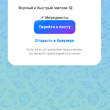
 Вкусный и быстрый завтрак 😋                   

📌 Ингредиенты:

Перейти к посту
✅Мука - 100 гр.

✅Кефир - 130 мл.

✅Яйцо - 1 шт.

Открыть в браузере
✅Соль - щепотка

✅Сода - щепотка

Если у вас установлено приложение,
✅Колбаса (докторская) - 12 кусочков

вы можете сразу перейти в канал
✅Твёрдый сыр - 6 кусочков

🍽️Тарелочка