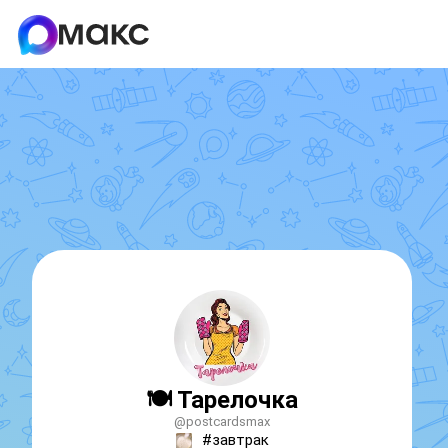
🍽️ Тарелочка
@postcardsmax
#завтрак
