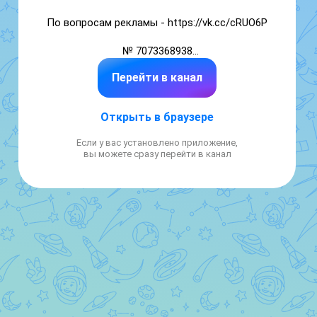
По вопросам рекламы - https://vk.cc/cRUO6P

№ 7073368938

Перейти в канал
4bdac275-d3df-44bd-9419-009d1cb3a3b1

GB
Открыть в браузере
Если у вас установлено приложение,
вы можете сразу перейти в канал