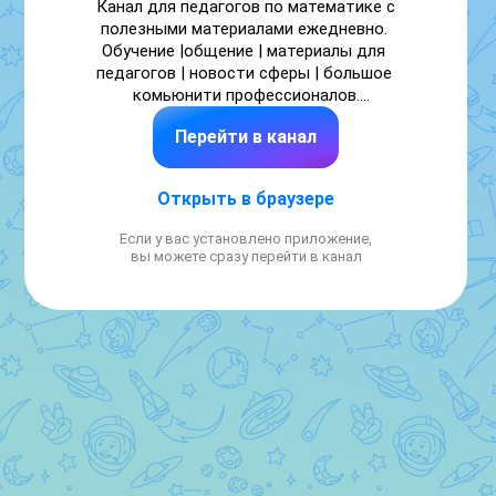
Канал для педагогов по математике с 
полезными материалами ежедневно. 
Обучение |общение | материалы для 
педагогов | новости сферы | большое 
комьюнити профессионалов.

По всем вопросам: 
Перейти в канал
https://max.ru/u/f9LHodD0cOKqXOh5h32EUWxzvi__BSc-
NsXlh7BdJTrfhGNb9yR074tgceE
Открыть в браузере
Если у вас установлено приложение,
вы можете сразу перейти в канал