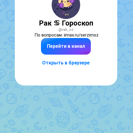
Рак ♋︎ Гороскоп
@rak_sz
По вопросам: iimax.ru/serzimsz
Перейти в канал
Открыть в браузере