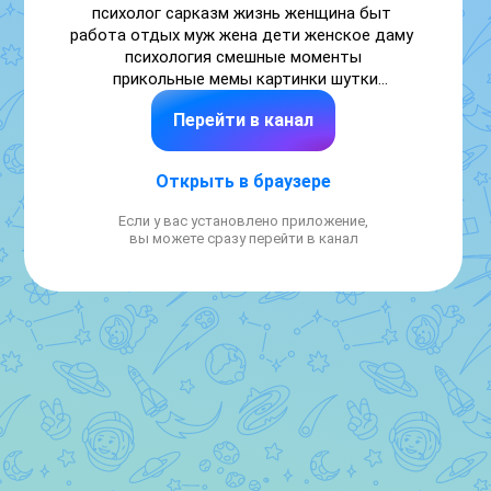
психолог сарказм жизнь женщина быт 
работа отдых муж жена дети женское даму 
психология смешные моменты

 прикольные мемы картинки шутки

Перейти в канал
Для связи: https://clck.ru/3Qkgyp

Менеджеры: https://telegra.ph/MENEDZHERY-
Открыть в браузере
03-13

maxframe.ru

Если у вас установлено приложение,
Купить рекламу: 
вы можете сразу перейти в канал
https://telega.in/channels/ranevskaya_live_humor/card_
Сотрудничаем с https://maxln.ru/SpiralMiya