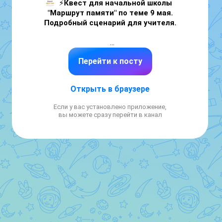
⚡
Квест для начальной школы 
"Маршрут памяти" по теме 9 мая.

Подробный сценарий для учителя.
🎁Подготовили для вас бесплатный 
Перейти к посту
материал в очень наглядном формате.

Автор
Открыть в браузере
Было полезно для вас? 🔥👍

Если у вас установлено приложение,
вы можете сразу перейти в канал
--

Скачать бесплатно презентацию по этому 
сценарию квеста и много других 
материалов можно тут

Здесь бесплатно
 🎁