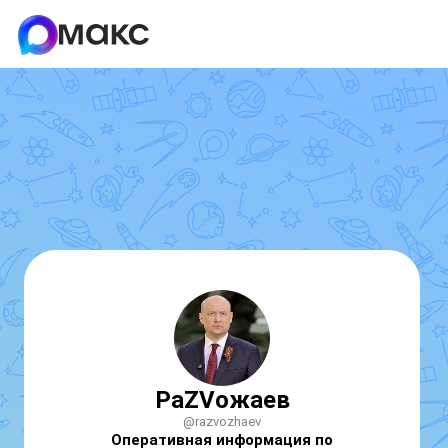
РаZVожаев
@razvozhaev
Оперативная информация по 