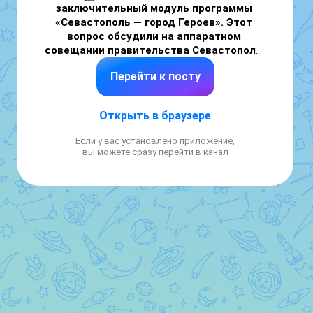
заключительный модуль программы 
«Севастополь — город Героев». Этот 
вопрос обсудили на аппаратном 
совещании правительства Севастополя. 
Перейти к посту
Четвёртый модуль станет финальным 
этапом обучения. 11 дней участники 
программы будут изучать современные 
Открыть в браузере
цифровые технологии, применение 
искусственного интеллекта в 
Если у вас установлено приложение,
государственном управлении, вопросы 
вы можете сразу перейти в канал
управления персоналом, продолжат работу 
над своими проектами развития 
Севастополя.

Этому этапу предшествовал третий 
межмодульный период. Во время 
стажировок участники знакомились с 
работой системы публичной власти, решали 
реальные управленческие задачи, 
определялись с дальнейшим 
профессиональным направлением.
