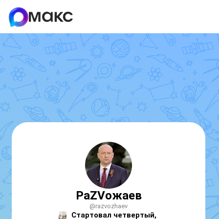
РаZVожаев
@razvozhaev
Стартовал четвертый, 