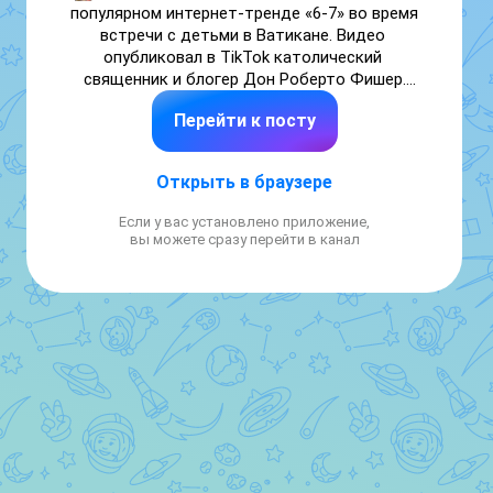
популярном интернет-тренде «6-7» во время 
встречи с детьми в Ватикане. Видео 
опубликовал в TikTok католический 
священник и блогер Дон Роберто Фишер.

Перейти к посту
На кадрах Фишер стоит вместе с группой 
детей. Когда понтифик подходит к ним, 
дети и Фишер произносят «6-7». Лев XIV 
Открыть в браузере
повторяет фразу и сопровождает ее 
жестами, характерными для вирусного 
Если у вас установлено приложение,
тренда.
вы можете сразу перейти в канал